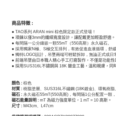
商品特徵
:
●
TAO系列 ARAN mini 棕色限定款正式登場！
●
項鍊以僅3mm的纖細寬度設計，讓配戴更加輕盈舒適。
●
每間隔一公分鑲嵌一顆55mT（550高斯）永久磁石。
●
採用獨家N極、S極交互排列，有效促進血液循環，舒
●
獨特LOGO設計，吊墜兩端可輕鬆拆卸，無論正式或日
●
前端吊墜由日本職人精心手工打磨製作，不僅是功能性
●
採用SUS316L不鏽鋼與 18K 鍍金工藝，溫和親膚
顏色
:
棕色
材質
:
樹脂塗層、
SUS316L
不鏽鋼
(18K鍍金)、環氧樹
磁石
:
永久磁石55mT(550高斯)，每間隔1公分配置一顆
磁石能量說明
:
mT
為磁力強度單位，
1 mT = 10
高斯。
尺寸
:
M43cm、L47cm