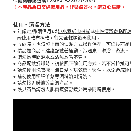
保健機器認證碼 :
230AGBZX00077000
※本產品為日常保健用品，非醫療器材，請安心選購。
使用、清潔方法
以
純水濕紙巾擦拭
或
中性清潔劑搭配
●
建議定期
(
兩個月
)
再使用乾布擦乾，待完全乾燥後再使用。
●
收納時，也請照上面的清潔方式操作保存，可延長商品
●
精品類商品不建議配戴著運動、泡溫泉、淋浴、游泳。
●
請勿長時間泡水或沾濕放置不管。
●
商品配戴拆卸時，請依照正確使用方式，若不當拉扯可
●
請勿使用洗衣機、漂白劑、烘乾機、熨斗，以免造成褪
●
請勿使用稀釋溶劑等酒精溶劑清洗。
●
請勿接近暖爐等高溫產品。
●
護具商品
請勿與肌肉痠痛舒緩外用藥同時使用。