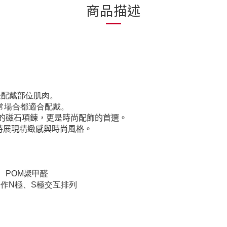
商品描述
緩配戴部位肌肉。
常場合都適合配戴。
的磁石項鍊，更是時尚配飾的首選。
，同時展現精緻感與時尚風格。
脂、POM聚甲醛
，作N極、S極交互排列