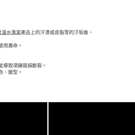
常溫水清潔
產
品上的汗漬或皮脂等的汙垢後，
使用壽命。
能導致項鍊毀損斷裂。
色、變型。