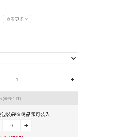
查看更多
品
(最多 1 件)
美包裝袋※精品類可裝入