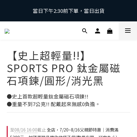
當日下午2:30前下單，當日出貨
當日下午2:30前下單，當日出貨
\ 日本第一磁石領導品牌 | 原裝進口 / 
 採用日本獨家專利技術，有效促進血液循環，舒緩緊
【史上超輕量!!】
繃肌肉。
SPORTS PRO 鈦金屬磁
當日下午2:30前下單，當日出貨
石項鍊/圓形/消光黑
●史上首款超輕量鈦金屬磁石項鍊!!
●重量不到7公克!! 配戴起來無感0負擔。
至
08/16 16:00
截止
全店，7/20~8/16父親節特惠｜消費滿