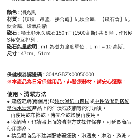
顏色
:
消光黑
材質
:
【項鍊、吊墜、接合處】純鈦金屬、【磁石倉】純
鈦金屬、環氧樹脂
磁石
:
稀土類永久磁石150mT (1500高斯) 共 8 顆，作N極
S極交互排列 。
磁石能量說明
:
mT 為磁力強度單位，1 mT = 10 高斯。
尺寸
:
47cm、51cm
保健機器認證碼 :
304AGBZX00050000
※本產品為日常保健用品，非醫療器材，請安心選購。
使用、清潔方法
以
純水濕紙巾擦拭
或
中性清潔劑搭配
●
建議定期
(
兩個月
)
常溫水清潔
產
品上的汗漬或皮脂等的汙垢後，
再使用乾布擦乾，待完全乾燥後再使用。
●
收納時，也請照上面的清潔方式操作保存，可延長商品
使用壽命。
●
精品類商品不建議配戴著運動、泡溫泉、淋浴、游泳。