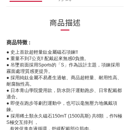
商品描述
商品特徵
:
●
史上首款超輕量鈦金屬磁石項鍊!!
●
重量不到7公克!! 配戴起來無感0負擔。
●
吊墜前面採用Sports的「S」作為設計主題，項鍊採用
霧面處理質感更提升。
●
採用純鈦金屬不易產生過敏、商品超輕量、耐用性高、
耐腐蝕性高。
●
日本青山學院愛用款，防水防汗運動跑步、日常配戴都
適合。
●
即使在跑步等劇烈運動中，也可以毫無壓力地佩戴項
鍊。
●
採用稀土類永久磁石150mT (1500高斯) 共8顆 ，作N極
S極交互排列 ，
有效促進血液循環，舒緩配戴部位肌肉。