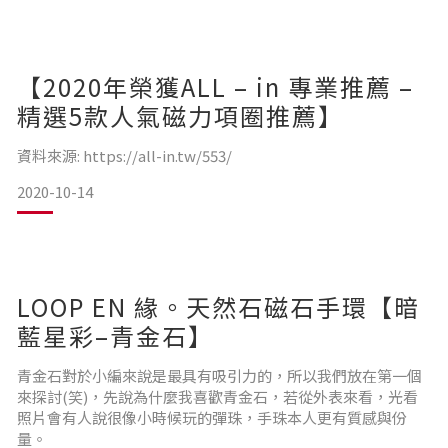
【2020年榮獲ALL – in 專業推薦 –
精選5款人氣磁力項圈推薦】
資料來源: https://all-in.tw/553/
2020-10-14
LOOP EN 緣。天然石磁石手環【暗
藍星彩–青金石】
青金石對於小編來說是最具有吸引力的，所以我們放在第一個
來探討(笑)，先說為什麼我喜歡青金石，若從外表來看，光看
照片會有人說很像小時候玩的彈珠，手珠本人更有質感與份
量。