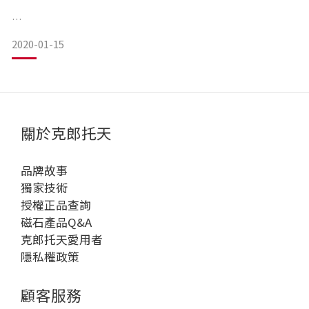
2020-01-15
先不說市面上的眾多品牌，單就克郎托天來說就好，以材質區
隔，磁石手環、磁石項圈的材質由適合運動配戴的矽膠材質、
較有質感的SS316不銹鋼或吊墜使用職人手工處理、磁石強度
與顆數的多寡都會影響到價格。
資訊來源 : https://all-in.tw/490/
最直接判別的部分應該可以說是使用的材質與磁石的多寡而決
https://www.colantotte.jp/product/abfod
關於克郎托天
定價格，但無論價格高低，所有克郎托天產品都使用獨家正、
負極磁石排列技術製成，其磁力效果都是以『面狀』大範圍深
品牌故事
獨家技術
授權正品查詢
磁石產品Q&A
克郎托天愛用者
隱私權政策
顧客服務