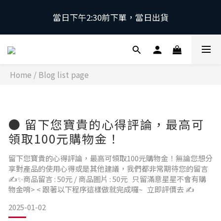
當日下午2:30前下單，當日出貨
當日下午2:30前下單，當日出貨
\ 日本第一磁石領導品牌 | 原裝進口 / 
Home
/
Blog list page
 採用日本獨家專利技術，有效促進血液循環，舒緩緊
繃肌肉。
當日下午2:30前下單，當日出貨
● 留下您寶貴的心得評論，最高可
領取100元購物金！
留下您寶貴的心得評論，最高可領取100元購物金！無論您想分
享對產品的使用心得或是其他建議，我們都非常期待您的留言
✍✨商品留言 : 50元 / 商品圖片 : 50元 只留滿意星星不會有購
物金唷> < 跟著以下程序這樣做就完成囉~ 立即評價去 ✍
2025-01-02