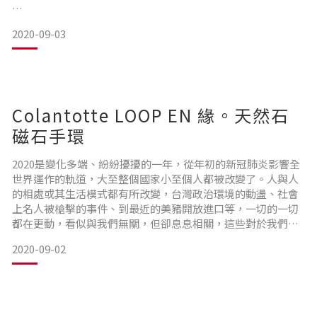
近看每一顆青金石很像一個小地球，不是一整個的藍，而是藍
2020-09-03
中還參雜著金色碎屑，有的還有不規則帶狀白色線條，就像銀
河一般絢麗。
每當看著青金石手珠的時候，就好像徜徉於銀河之中，讓人感
受平靜、安穩，有種踏實感，這是小編自己的感覺，不知道你
Colantotte LOOP EN 緣。天然石
呢?
磁石手環
接著我們來看看青金石的作用和能帶給我們的影響吧。
2020是變化多端、紛紛擾擾的一年，從年初的新冠肺炎影響全
世界運作的軌道，大至整個國家小至個人都被改變了。人與人
的相處或其生活模式都有所改變，台灣政治環境的動盪、社會
上名人被槍擊的事件、到最近的美豬開放進口等，一切的一切
都在更動，看似與我們無關，但卻息息相關，這些對於我們來
青金石 (Lapi
說都是未知且充滿危險與挑戰的。但唯一不變的是應該要心中
2020-09-02
充滿愛，才能因應這些未知。
心靈的慰藉與療癒一直是現代人關心的課題，如何釋放壓力、
充飽電再次迎接下一次的挑戰，無論是日常或是工作，一睜開
眼壓力就從四面八方襲來，這時候我們