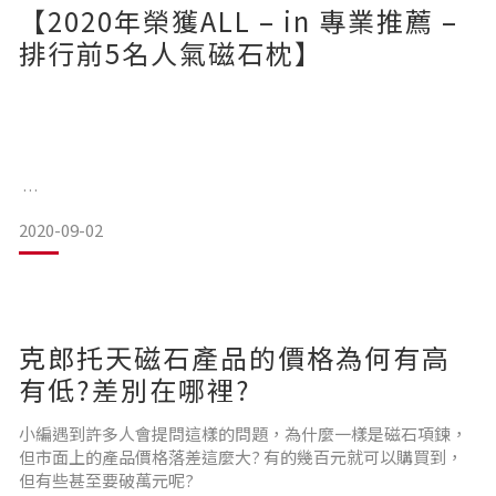
【2020年榮獲ALL – in 專業推薦 –
排行前5名人氣磁石枕】
2020-09-02
克郎托天磁石產品的價格為何有高
有低?差別在哪裡?
**以下圖片，點擊即可連結購買頁面 **
小編遇到許多人會提問這樣的問題，為什麼一樣是磁石項鍊，
但市面上的產品價格落差這麼大? 有的幾百元就可以購買到，
但有些甚至要破萬元呢?