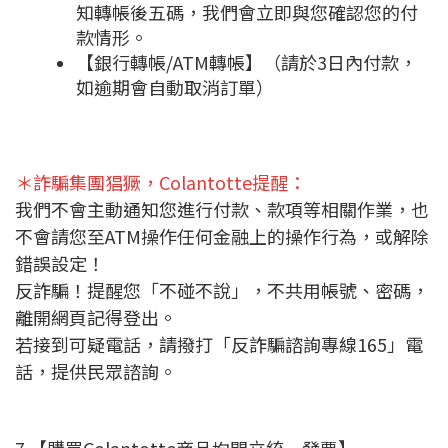
知轉帳後五碼，我們會立即與您確認您的付
款情形。
【銀行轉帳/ATM轉帳】（請於3日內付款，
如逾期會自動取消訂單）
＊詐騙集團猖獗，Colantotte提醒：
我們不會主動通知您進行付款、款項等相關作業，也
不會請您至ATM操作任何金融上的操作行為，或解除
錯誤設定！
反詐騙！提醒您「不碰不說」，不共用帳號、密碼，
離開網頁記得登出。
若接到可疑電話，請撥打「反詐騙諮詢專線165」電
話，提供民眾諮詢。
7.【購買Colantotte商品均開立統一發票】