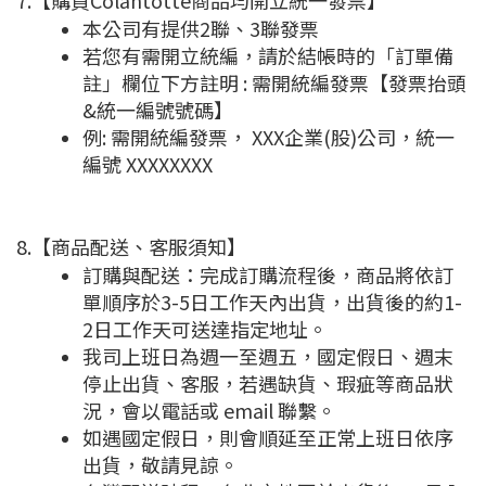
本公司有提供2聯、3聯發票
若您有需開立統編，請於結帳時的「訂單備
註」欄位下方註明 : 需開統編發票【發票抬頭
&統一編號號碼】
例: 需開統編發票， XXX企業(股)公司，統一
編號 XXXXXXXX
8.【商品配送、客服須知】
訂購與配送：完成訂購流程後，商品將依訂
單順序於3-5日工作天內出貨，出貨後的約1-
2日工作天可送達指定地址。
我司上班日為週一至週五，國定假日、週末
停止出貨、客服，若遇缺貨、瑕疵等商品狀
況，會以電話或 email 聯繫。
如遇國定假日，則會順延至正常上班日依序
出貨，敬請見諒。