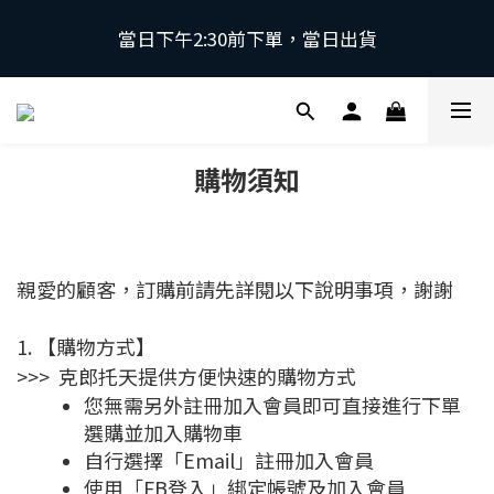
當日下午2:30前下單，當日出貨
當日下午2:30前下單，當日出貨
\ 日本第一磁石領導品牌 | 原裝進口 / 
購物須知
 採用日本獨家專利技術，有效促進血液循環，舒緩緊
繃肌肉。
當日下午2:30前下單，當日出貨
親愛的顧客，訂購前請先詳閱以下說明事項，謝謝
1. 【購物方式】
>>> 克郎托天提供方便快速的購物方式
您無需另外註冊加入會員即可直接進行下單
選購並加入購物車
自行選擇「Email」註冊加入會員
使用「FB登入」綁定帳號及加入會員