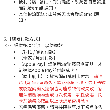
便利商店 : 發貨、到貨提醒，系統會自動發送
簡訊及email 通知。
其他物流配送 : 出貨當天也會發送email通
知。
6.【結帳付款方式】
>>> 提供多項金流，以便繳款
【7-11 / 貨到付款】
【全家 / 貨到付款】
【Apple Pay】請使用Safiri蘋果瀏覽器，才
能選擇Apple Pay並付款成功。
【線上刷卡】：於官網訂購刷卡付款。
請注
意!!頁面停留過久、網路連線不穩、信用卡號
或驗證碼輸入錯誤皆可能導致付款失敗，恕
無法補發購物金或再次使用一次性優惠，刷
卡前請務必確認以上狀況是否排除。
若需保留優惠，請直接匯款至以下帳戶並告