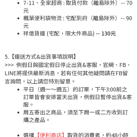
7-11、全家超商 : 取貨付款（離島除外）-- 70
元
楓葉便利袋物流 : 宅配到府（離島除外）-- 90
元
祥億貨運 (宅配，限大件商品)
--
130元
5.【運送方式&出貨事項說明】
>>> 例假日與國定假日停止出貨&客服，官網、FB、
LINE將提供最新消息，若有任何其他疑問請在FB留
言詢問，以上請您特別留意。
平日（週一～週五）的訂單，下午3:00前之
訂單皆會安排當天出貨，例假日暫停出貨&客
服。
周五寄出之商品，須至下周一或二方收到訂
購之產品。
選擇
【便利商店】
取貨的消費者，約48小時