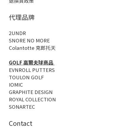
退換貨政策
代理品牌
2UNDR
SNORE NO MORE
Colantotte 克郎托天
GOLF 高爾夫球商品
EVNROLL PUTTERS
TOULON GOLF
IOMIC
GRAPHITE DESIGN
ROYAL COLLECTION
SONARTEC
Contact