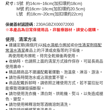
尺寸 :
S
號
約
14cm~16cm(
加扣環約
18cm)
M
號
約
16cm~18cm(
加扣環約
20.5cm)
L
號
約
18cm~20cm(
加扣環約
22cm)
保健器材認證碼 :
230AGBZX00072000
※本產品為日常保健用品，非醫療器材，請安心選購。
使用、清潔方法
以
純水濕紙巾擦拭
或
中性清潔劑搭配
●
建議定期
(
兩個月
)
常溫水清潔
產
品上的汗漬或皮脂等的汙垢後，
再使用乾布擦乾，待完全乾燥後再使用。
●
收納時，也請照上面的清潔方式操作保存，可延長商品
使用壽命。
●
精品類商品不建議配戴著運動、泡溫泉、淋浴、游泳。
●
請勿長時間泡水或沾濕放置不管。
●
商品配戴拆卸時，請依照正確使用方式，若不當拉扯可
能導致項鍊毀損斷裂。
●
請勿使用洗衣機、漂白劑、烘乾機、熨斗，以免造成褪
色、變型。
●
請勿使用稀釋溶劑等酒精溶劑清洗。
●
請勿接近暖爐等高溫產品。