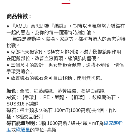
商品特徵
:
●
『
AMU
』意思即為『編織』，期待以勇氣與努力編織在
一起的意志，為你的每一個獨特時刻加油。
無論是運動場、職場、家庭等，都擁有過人的意志迎接
挑戰。
●
克郎托天獨家
N
、
S
極交互排列法，磁力影響範圍作用
在配戴部位，改善血液循環，緩解肌肉僵硬。
三
●
個尺寸的設計，男女皆適合佩帶，送禮不煩惱，情侶
手環更適合。
●
放置磁石的磁石倉可自由移動，使用無拘束。
顏色 :
全黑、紅藍編織、藍黃編織、墨綠白編織
材質 : 【
手環
】
：
PE
、尼龍、【
扣環】：釹鐵硼磁石、
SUS316
不鏽鋼
磁石 :
稀
土類永久磁石
100mT(1000
高斯
)
共
4
個，作N
極、S極交互配列
1000
磁感應強
磁石能量說明
:
1
顆
高斯 /
總共4顆
。
mT
為
度
或
磁通
量
=
的單位
高斯