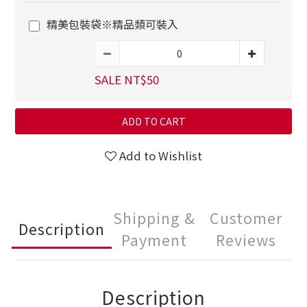
精美包裝袋※精品類可裝入
SALE NT$50
ADD TO CART
Add to Wishlist
Shipping &
Customer
Description
Payment
Reviews
Description