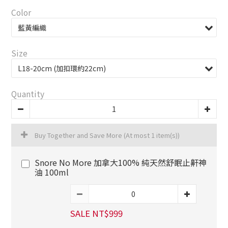
Color
Size
Quantity
Buy Together and Save More
(At most 1 item(s))
Snore No More 加拿大100% 純天然舒眠止鼾神
油 100ml
SALE NT$999