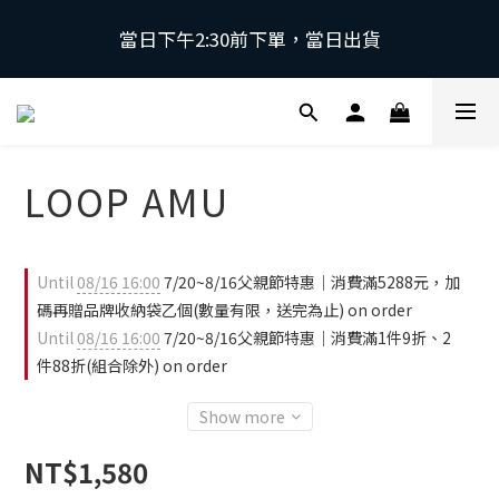
當日下午2:30前下單，當日出貨
當日下午2:30前下單，當日出貨
\ 日本第一磁石領導品牌 | 原裝進口 / 
 採用日本獨家專利技術，有效促進血液循環，舒緩緊
LOOP AMU
繃肌肉。
當日下午2:30前下單，當日出貨
Until
08/16 16:00
7/20~8/16父親節特惠｜消費滿5288元，加
碼再贈品牌收納袋乙個(數量有限，送完為止) on order
Until
08/16 16:00
7/20~8/16父親節特惠｜消費滿1件9折、2
件88折(組合除外) on order
Show more
NT$1,580