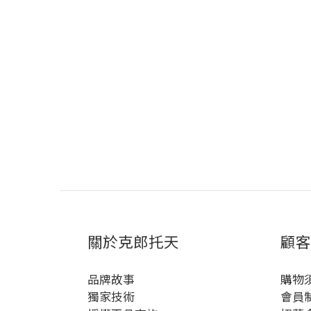
關於克郎托天
顧客
品牌故事
購物
獨家技術
會員