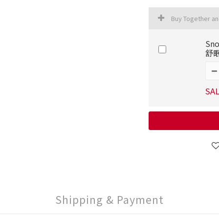
Buy Together a
Sn
舒眠
SAL
Shipping & Payment