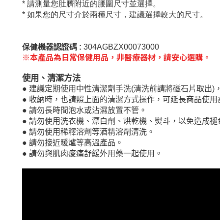
* 請測量您肚臍附近的腰圍尺寸並選擇。
* 如果您的尺寸介於兩種尺寸，建議選擇較大的尺寸。
保健機器認證碼 :
304AGBZX00073000
※本產品為日常保健用品，非醫療器材，請安心選購。
使用、清潔方法
●
建議定期使用中性清潔劑手洗
(
清洗前請將磁石片取出
)
●
收納時，也請照上面的清潔方式操作，可延長商品使用
●
請勿長時間泡水或沾濕放置不管。
●
請勿使用洗衣機、漂白劑、烘乾機、熨斗，以免造成褪
●
請勿使用稀釋溶劑等酒精溶劑清洗。
●
請勿接近暖爐等高溫產品。
●
請勿與肌肉痠痛舒緩外用藥一起使用。