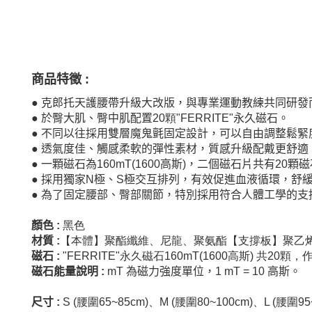
商品特徵
:
●
克郎托天護腰帶升級大改版，與專業運動教練共同研發
●
於臀大肌、臀中肌配置
20顆
"FERRITE"
永久磁石。
●
不同以往採用雙層魔鬼氈固定設計，可以自由調整鬆緊
●
透氣度佳、
觸感柔軟的彈性素材，質感升級配戴更舒適
●
一顆磁石為
160mT(1600
高斯
)
，二
個磁石片共有
20
顆磁
●
採用獨家N
極、S
極交互排列，有效促進血液循環，舒
●
為了固定腰部、臀部關節，特別採用符合人體工學的支
顏色
:
黑色
材質
:
【本體】聚酯纖維、尼龍、聚氨酯【支撐板】聚乙
磁石
:
"FERRITE"永久磁石160mT(1600高斯) 共20
磁石能量說明
:
mT
為磁力強度單位，
1 mT = 10
高斯。
尺寸
:
S (腰圍65~85cm)、M (腰圍80~100cm)、L (腰圍95