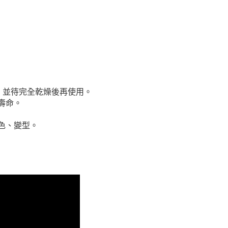
，並待完全乾燥後再使用。
壽命。
色、變型。