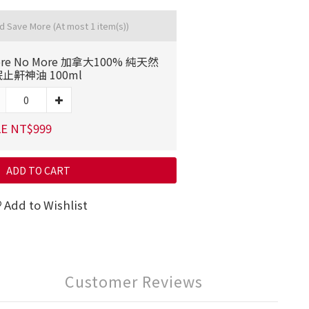
nd Save More
(At most 1 item(s))
ore No More 加拿大100% 純天然
止鼾神油 100ml
E NT$999
ADD TO CART
Add to Wishlist
Customer Reviews