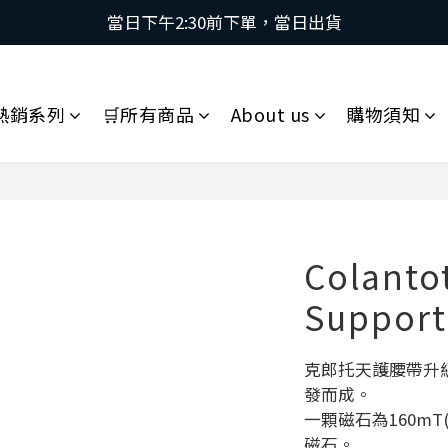
當日下午2:30前下單，當日出貨
當日下午2:30前下單，當日出貨
\ 日本第一磁石領導品牌 | 原裝進口 / 
 採用日本獨家專利技術，有效促進血液循環，舒緩緊繃肌肉
熱銷系列
🛒所有商品
About us
購物須知
當日下午2:30前下單，當日出貨
Colanto
Support
克郎托天護腰帶升
發而成。
一顆磁石為160mT
磁石。