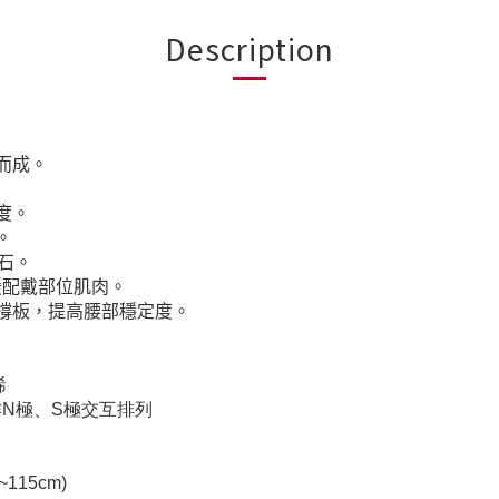
Description
而成。
度。
。
石。
緩配戴部位肌肉。
撐板，提高腰部穩定度。
烯
顆，作N極、S極交互排列
~115cm)