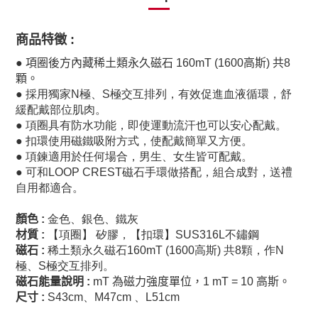
商品特徵
:
●
項圈後方內藏稀土類永久磁石 160mT (1600高斯) 共8
顆。
●
採用獨家N極、S極交互排列，有效促進血液循環，舒
緩配戴部位肌肉。
●
項圈具有防水功能，即使運動流汗也可以安心配戴。
●
扣環使用磁鐵吸附方式，
使配戴簡單又方便。
●
項鍊適用於任何場合，男生、女生皆可配戴。
●
可和LOOP CREST磁石手環做搭配，組合成對，送禮
自用都適合。
顏色
:
金色、銀色、鐵灰
材質
:
【項圈】 矽膠，【扣環】SUS316L不鏽鋼
磁石
:
稀土類永久磁石160mT (1600高斯) 共8顆，作N
極、S極交互排列。
磁石能量說明
:
mT
為磁力強度單位，
1 mT = 10
高斯。
尺寸
:
S43cm、M47cm 、L51cm