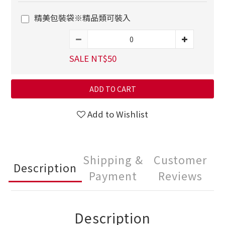
精美包裝袋※精品類可裝入
SALE NT$50
ADD TO CART
Add to Wishlist
Shipping &
Customer
Description
Payment
Reviews
Description