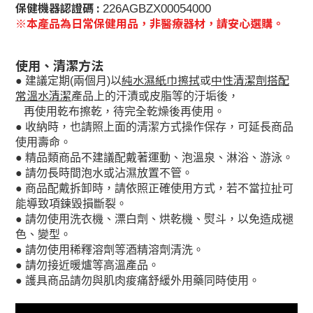
保健機器認證碼 :
226AGBZX00054000
※本產品為日常保健用品，非醫療器材，請安心選購。
使用、清潔方法
以
純水濕紙巾擦拭
或
中性清潔劑搭配
●
建議定期
(
兩個月
)
常溫水清潔
產
品上的汗漬或皮脂等的汙垢後，
再使用乾布擦乾，待完全乾燥後再使用。
●
收納時，也請照上面的清潔方式操作保存，可延長商品
使用壽命。
●
精品類商品不建議配戴著運動、泡溫泉、淋浴、游泳。
●
請勿長時間泡水或沾濕放置不管。
●
商品配戴拆卸時，請依照正確使用方式，若不當拉扯可
能導致項鍊毀損斷裂。
●
請勿使用洗衣機、漂白劑、烘乾機、熨斗，以免造成褪
色、變型。
●
請勿使用稀釋溶劑等酒精溶劑清洗。
●
請勿接近暖爐等高溫產品。
●
護具商品
請勿與肌肉痠痛舒緩外用藥同時使用。