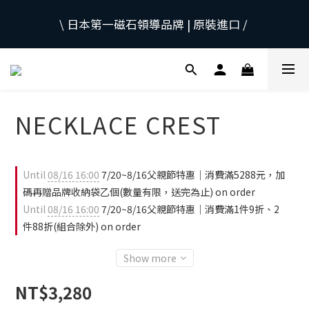
當日下午2:30前下單，當日出貨
\ 日本第一磁石領導品牌 | 原裝進口 / 
 採用日本獨家專利技術，有效促進血液循環，舒緩緊
繃肌肉。
NECKLACE CREST
當日下午2:30前下單，當日出貨
Until
08/16 16:00
7/20~8/16父親節特惠｜消費滿5288元，加
碼再贈品牌收納袋乙個(數量有限，送完為止) on order
Until
08/16 16:00
7/20~8/16父親節特惠｜消費滿1件9折、2
件88折(組合除外) on order
Show more
NT$3,280