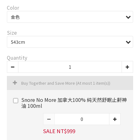
Color
Size
Quantity
Buy Together and Save More
(At most 1 item(s))
Snore No More 加拿大100% 純天然舒眠止鼾神
油 100ml
SALE NT$999