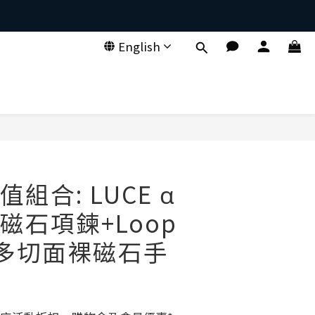
English
。
組合: LUCE α
磁石項鍊+Loop
α 多切面裸磁石手