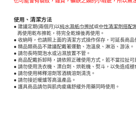
也可能會有裂紋，雜質，礦缺之類的小瑕疵，所以無
使用、清潔方法
以
純水濕紙巾擦拭
或
中性清潔劑搭配
●
建議定期
(
兩個月
)
再使用乾布擦乾，待完全乾燥後再使用。
●
收納時，也請照上面的清潔方式操作保存，可延長商品
●
精品類商品不建議配戴著運動、泡溫泉、淋浴、游泳。
●
請勿長時間泡水或沾濕放置不管。
●
商品配戴拆卸時，請依照正確使用方式，若不當拉扯可
●
請勿使用洗衣機、漂白劑、烘乾機、熨斗，以免造成褪
●
請勿使用稀釋溶劑等酒精溶劑清洗。
●
請勿接近暖爐等高溫產品。
●
護具商品
請勿與肌肉痠痛舒緩外用藥同時使用。