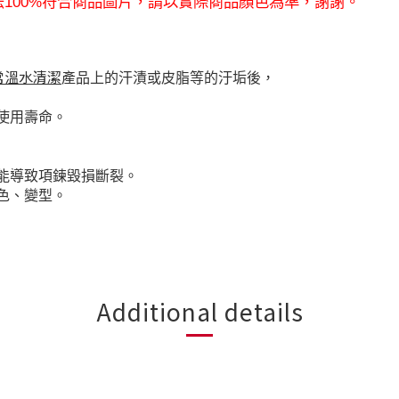
法
100%
符合商品圖片，請以實際商品顏色為準，謝謝。
常溫水清潔
產
品上的汗漬或皮脂等的汙垢後，
使用壽命。
能導致項鍊毀損斷裂。
色、變型。
Additional details