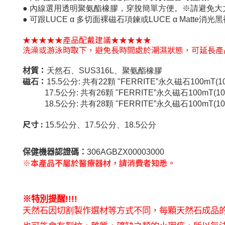
●
內線選用透明聚氨酯橡膠，穿脫簡單方便。※請避免大
● 可跟LUCE α 多切面裸磁石項鍊或LUCE α Matte
★★★★★產品配戴建議★★★★★
洗澡或游泳時取下，避免長時間處於潮濕狀態，可延長產
：
材質
天然石、SUS316L、聚氨酯橡膠
：
磁石
15.5公分: 共有22顆 "FERRITE”永久磁石100mT(1
17.5公分: 共有26顆 "FERRITE”永久磁石100mT(10
18.5公分: 共有28顆 "FERRITE”永久磁石100mT(10
尺寸 :
15.5公分、
17.5公分、
18.5公分
保健機器認證碼：
306AGBZX00003000
※本產品不屬於醫療器材，請消費者知悉。
※特別提醒
!!!!
天然石因切割製作選材等方式不同，每顆天然石成品