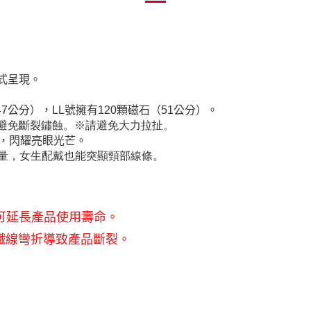
式呈現
。
47
公分），
LL
號擁有
120
顆磁石（
51
公分）。
避免斷裂鏽蝕。
※請避免大力拉扯。
，閃耀亮眼光芒。
量，女生配戴也能突顯頸部線條。
可延長
產
品使用壽命。
鐵線彎折導致
產
品斷裂
。