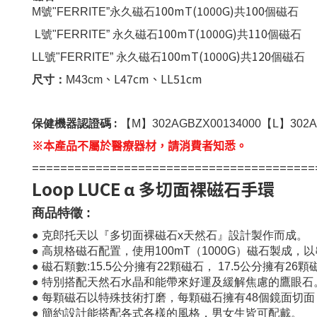
100mT(1000G)
100
M
號
"FERRITE”
永久磁石
共
個磁石
100mT(1000G)
110
L
號
"FERRITE”
永久磁石
共
個磁石
100mT(1000G)
120
LL
號
"FERRITE”
永久磁石
共
個磁石
、
L47cm
、
LL51cm
尺寸：
M43cm
:
保健機器認證碼
【
M
】
302AGBZX00134000
【
L
】
302
※本產品不屬於醫療器材，請消費者知悉。
========================================
Loop LUCE α 多切面裸磁石手環
商品特徵 :
●
克郎托天以『多切面裸磁石x天然石』設計製作而成。
●
高規格磁石配置，使用100mT（1000G）磁石製成，
●
磁石顆數:15.5公分擁有22顆磁石， 17.5公分擁有26顆
●
特別搭配天然石水晶和能帶來好運及緩解焦慮的鷹眼石
●
每顆磁石以特殊技術打磨，每顆磁石擁有48個鏡面切
●
簡約設計能搭配各式各樣的風格，男女生皆可配戴。