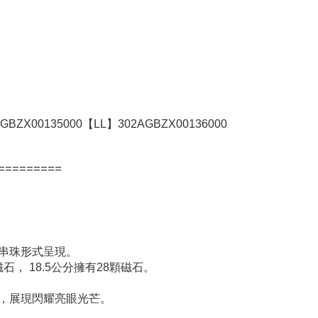
AGBZX00135000
【
LL
】
302AGBZX00136000
=========
以串珠形式呈現。
磁石， 18.5公分擁有28顆磁石。
。
面，展現閃耀亮眼光芒。