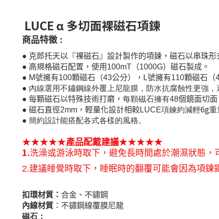
LUCE α 多切面裸磁石項鍊
商品特徵
:
●
克郎托天以『裸磁石』設計製作的項鍊，磁石以串珠形
●
高規格磁石配置，使用
100mT
（
1000G
）磁石製成。
●
M
號擁有
100
顆磁石（
43
公分），
L
號擁有
110
顆磁石（
●
內線選用不鏽鋼線外覆上尼龍膜，防水抗腐蝕性更強，
●
每顆磁石以特殊技術打磨，
每顆磁石擁有
48
個鏡
面切面
6g
●
磁石直徑
2
mm
，輕量化設計相較
LUCE
項鍊約減輕
重
●
簡約設計能搭配各式各樣的風格。
★★★★★
產
品配戴建議
★★★★★
1.
洗澡或游泳時取下，避免長時間處於潮濕狀態，
2.
建議睡覺時取下，睡眠時的翻覆可能會因為項鍊
扣環材質：
合金、不鏽鋼
內線材質
：不鏽鋼線覆膜尼龍
磁石：