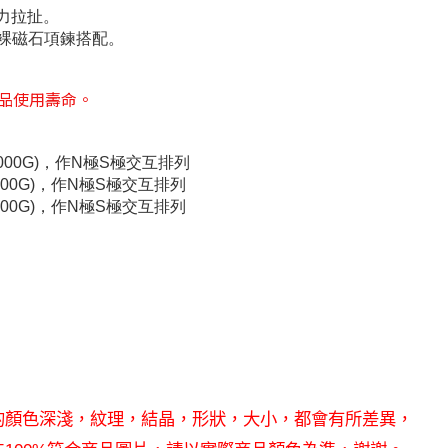
力拉扯。
消光黑裸磁石項鍊搭配。
品使用壽命。
000G)，
作N極S極交互排列
00G)
，
作N極S極交互排列
00G)
，
作N極S極交互排列
的顏色深淺，紋理，結晶，形狀，大小，都會有所差異，