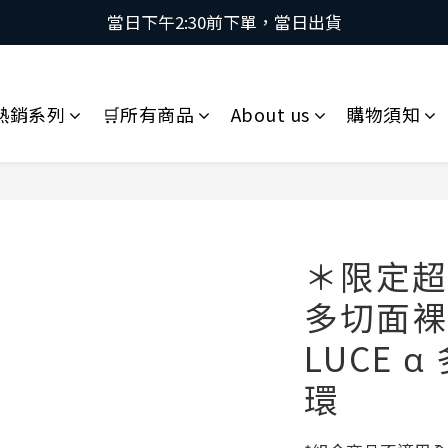
當日下午2:30前下單，當日出貨
當日下午2:30前下單，當日出貨
\ 日本第一磁石領導品牌 | 原裝進口 / 
 採用日本獨家專利技術，有效促進血液循環，舒緩緊繃肌肉
熱銷系列
🛒所有商品
About us
購物須知
當日下午2:30前下單，當日出貨
＊限定超值
多切面裸
LUCE 
環