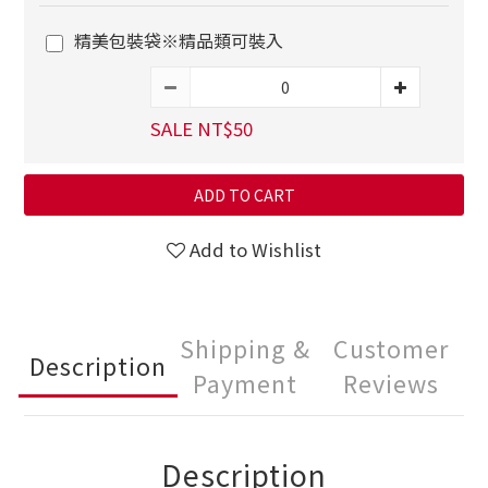
精美包裝袋※精品類可裝入
SALE NT$50
ADD TO CART
Add to Wishlist
Shipping &
Customer
Description
Payment
Reviews
Description