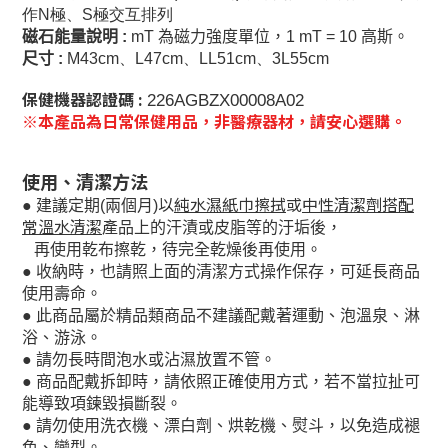
作N極、S極交互排列
磁石能量說明
:
mT
為磁力強度單位，
1 mT = 10
高斯。
尺寸
:
M43cm、L47cm、LL51cm、3L55cm
保健機器認證碼 :
226AGBZX00008A02
※本產品為日常保健用品，非醫療器材，請安心選購。
使用、清潔方法
以
純水濕紙巾擦拭
或
中性清潔劑搭配
●
建議定期
(
兩個月
)
常溫水清潔
產
品上的汗漬或皮脂等的汙垢後，
再使用乾布擦乾，待完全乾燥後再使用。
●
收納時，也請照上面的清潔方式操作保存，可延長商品
使用壽命。
●
此商品屬於精品類商品不建議配戴著運動、泡溫泉、淋
浴、游泳。
●
請勿長時間泡水或沾濕放置不管。
●
商品配戴拆卸時，請依照正確使用方式，若不當拉扯可
能導致項鍊毀損斷裂。
●
請勿使用洗衣機、漂白劑、烘乾機、熨斗，以免造成褪
色、變型。