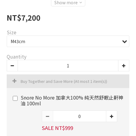
Show more
NT$7,200
Size
Quantity
Buy Together and Save More
(At most 1 item(s))
Snore No More 加拿大100% 純天然舒眠止鼾神
油 100ml
SALE NT$999