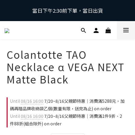
當日下午2:30前下單，當日出貨
當日下午2:30前下單，當日出貨
\ 日本第一磁石領導品牌 | 原裝進口 / 
 採用日本獨家專利技術，有效促進血液循環，舒緩緊
Colantotte TAO
繃肌肉。
Necklace α VEGA NEXT
當日下午2:30前下單，當日出貨
Matte Black
Until
08/16 16:00
7/20~8/16父親節特惠｜消費滿5288元，加
碼再贈品牌收納袋乙個(數量有限，送完為止) on order
Until
08/16 16:00
7/20~8/16父親節特惠｜消費滿1件9折、2
件88折(組合除外) on order