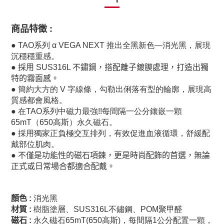
商品特徵
:
●
TAO系列 α VEGA NEXT 推出全黑新色—消光黑，展現
沉穩穩重感。
●
採用 SUS316L 不鏽鋼，搭配離子鍍膜處理，打造出獨
特的霧面感。
●
簡約大方的 V 字線條，勾勒出俐落有型的輪廓，展現高
質感都會風格。
●
在TAO系列中磁力最強!!每間隔一公分鑲嵌一顆
65mT（650高斯）永久磁石。
●
採用獨家正負極交互排列，有效促進血液循環，舒緩配
戴部位肌肉。
●
不僅是功能性的磁石項鍊，更是時尚配飾的首選，無論
正式或日常場合都適合配戴。
顏色
:
消光黑
材質
:
樹脂塗層、SUS316L不鏽鋼、POM聚甲醛
磁石
:
永久磁石65mT(650高斯)，每間隔1公分配置一顆，