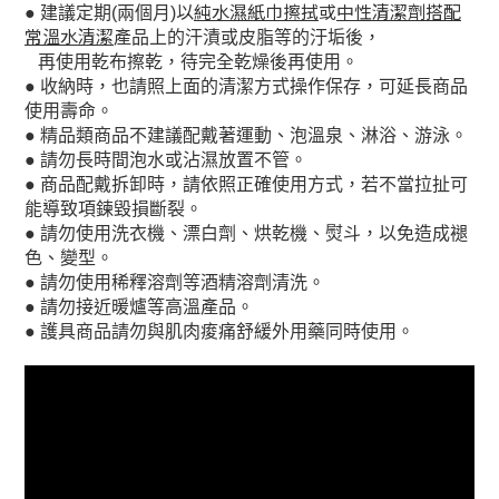
以
純水濕紙巾擦拭
或
中性清潔劑搭配
●
建議定期
(
兩個月
)
常溫水清潔
產
品上的汗漬或皮脂等的汙垢後，
再使用乾布擦乾，待完全乾燥後再使用。
●
收納時，也請照上面的清潔方式操作保存，可延長商品
使用壽命。
●
精品類商品不建議配戴著運動、泡溫泉、淋浴、游泳。
●
請勿長時間泡水或沾濕放置不管。
●
商品配戴拆卸時，請依照正確使用方式，若不當拉扯可
能導致項鍊毀損斷裂。
●
請勿使用洗衣機、漂白劑、烘乾機、熨斗，以免造成褪
色、變型。
●
請勿使用稀釋溶劑等酒精溶劑清洗。
●
請勿接近暖爐等高溫產品。
●
護具商品
請勿與肌肉痠痛舒緩外用藥同時使用。