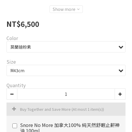
Show more
NT$6,500
Color
Size
Quantity
Buy Together and Save More
(At most 1 item(s))
Snore No More 加拿大100% 純天然舒眠止鼾神
油 100ml