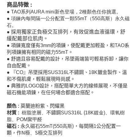
商品特徵
:
●
TAO系列AURA mini新色登場，2種顏色任你挑選。
●
項鍊內每間隔一公分配置一顆55mT（550高斯）永久磁
石。
採用獨家正負極交互排列，有效促進血液循環，舒
●
緩配戴部位肌肉。
●
項鍊寬度僅有3mm的項鍊，使配戴更加輕盈，
和
TAO
系
列項鍊擁有相同的磁力
55mT
。
●
舒適且容易配戴的設計，吊墜兩端皆可輕易拆卸，讓你
自由配戴。
18
●
『
CO
』吊墜採用
SUS316L
不鏽鋼、
K
鍍金製作、溫
和不傷肌膚，輕鬆展現時尚感。
●
典雅的
LOGO
設計，搭配簡單大方的線條展現，不僅是
磁石機能項鍊，在任何場合都適合搭配。
顏色
:
莫蘭迪粉紫
、閃耀黑
(
材質
:
樹脂塗層、
不鏽鋼
SUS316L
18K
鍍金)、
環氧樹
脂、
POM聚甲醛
:
)
，
磁石
永久磁石5
5mT(550
高斯
每間隔1公分配置一
N
S
顆，作
極
、
極交互排列