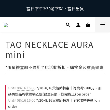
當日下午2:30前下單，當日出貨
當日下午2:30前下單，當日出貨
\ 日本第一磁石領導品牌 | 原裝進口 / 
 採用日本獨家專利技術，有效促進血液循環，舒緩緊
TAO NECKLACE AURA
繃肌肉。
mini
當日下午2:30前下單，當日出貨
*限量禮盒組不適用全店活動折扣、購物金及會員優惠
Until
08/16 16:00
7/20~8/16父親節特惠｜消費滿5288元，加
碼再贈品牌收納袋乙個(數量有限，送完為止) on order
Until
08/16 16:00
7/20~8/16父親節特惠｜全館限時免運! on
order