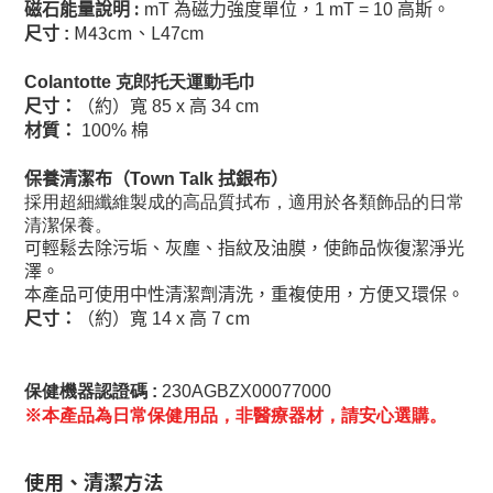
:
磁石能量說明
mT
為磁力強度單位，
1 mT = 10
高斯。
M43cm、L
尺寸
:
47cm
Colantotte 克郎托天運動毛巾
尺寸：
（約）寬
85 x
高
34 cm
材質：
100%
棉
保養清潔布（
Town Talk
拭銀布）
採用超細纖維製成的高品質拭布，適用於各類飾品的日常
清潔保養。
可輕鬆去除污垢、灰塵、指紋及油膜，使飾品恢復潔淨光
澤。
本產品可使用中性清潔劑清洗，重複使用，方便又環保。
7 cm
尺寸：
（約）寬
14 x
高
保健機器認證碼 :
230AGBZX00077000
※本產品為日常保健用品，非醫療器材，請安心選購。
使用、清潔方法