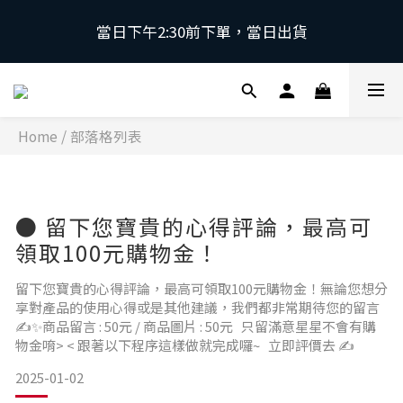
當日下午2:30前下單，當日出貨
當日下午2:30前下單，當日出貨
\ 日本第一磁石領導品牌 | 原裝進口 / 
Home
/
部落格列表
 採用日本獨家專利技術，有效促進血液循環，舒緩緊
繃肌肉。
當日下午2:30前下單，當日出貨
● 留下您寶貴的心得評論，最高可
領取100元購物金！
留下您寶貴的心得評論，最高可領取100元購物金！無論您想分
享對產品的使用心得或是其他建議，我們都非常期待您的留言
✍✨商品留言 : 50元 / 商品圖片 : 50元 只留滿意星星不會有購
物金唷> < 跟著以下程序這樣做就完成囉~ 立即評價去 ✍
2025-01-02