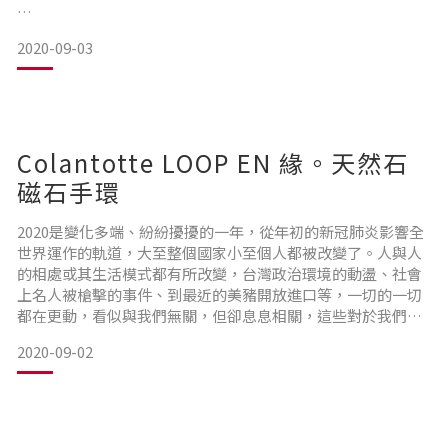
近看每一顆青金石很像一個小地球，不是一整個的藍，而是藍
2020-09-03
中還參雜著金色碎屑，有的還有不規則帶狀白色線條，就像銀
河一般絢麗。
每當看著青金石手珠的時候，就好像徜徉於銀河之中，讓人感
受平靜、安穩，有種踏實感，這是小編自己的感覺，不知道你
Colantotte LOOP EN 緣。天然石
呢?
磁石手環
接著我們來看看青金石的作用和能帶給我們的影響吧。
2020是變化多端、紛紛擾擾的一年，從年初的新冠肺炎影響全
世界運作的軌道，大至整個國家小至個人都被改變了。人與人
的相處或其生活模式都有所改變，台灣政治環境的動盪、社會
上名人被槍擊的事件、到最近的美豬開放進口等，一切的一切
都在更動，看似與我們無關，但卻息息相關，這些對於我們來
青金石 (Lapi
說都是未知且充滿危險與挑戰的。但唯一不變的是應該要心中
2020-09-02
充滿愛，才能因應這些未知。
心靈的慰藉與療癒一直是現代人關心的課題，如何釋放壓力、
充飽電再次迎接下一次的挑戰，無論是日常或是工作，一睜開
眼壓力就從四面八方襲來，這時候我們