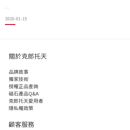
2020-01-15
先不說市面上的眾多品牌，單就克郎托天來說就好，以材質區
隔，磁石手環、磁石項圈的材質由適合運動配戴的矽膠材質、
較有質感的SS316不銹鋼或吊墜使用職人手工處理、磁石強度
與顆數的多寡都會影響到價格。
資訊來源 : https://all-in.tw/490/
最直接判別的部分應該可以說是使用的材質與磁石的多寡而決
https://www.colantotte.jp/product/abfod
關於克郎托天
定價格，但無論價格高低，所有克郎托天產品都使用獨家正、
負極磁石排列技術製成，其磁力效果都是以『面狀』大範圍深
品牌故事
獨家技術
授權正品查詢
磁石產品Q&A
克郎托天愛用者
隱私權政策
顧客服務