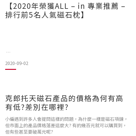
【2020年榮獲ALL – in 專業推薦 –
排行前5名人氣磁石枕】
2020-09-02
克郎托天磁石產品的價格為何有高
有低?差別在哪裡?
**以下圖片，點擊即可連結購買頁面 **
小編遇到許多人會提問這樣的問題，為什麼一樣是磁石項鍊，
但市面上的產品價格落差這麼大? 有的幾百元就可以購買到，
但有些甚至要破萬元呢?