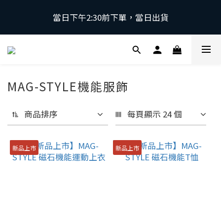
當日下午2:30前下單，當日出貨
當日下午2:30前下單，當日出貨
\ 日本第一磁石領導品牌 | 原裝進口 / 
 採用日本獨家專利技術，有效促進血液循環，舒緩緊
MAG-STYLE機能服飾
繃肌肉。
商品排序
每頁顯示 24 個
當日下午2:30前下單，當日出貨
新品上市
新品上市