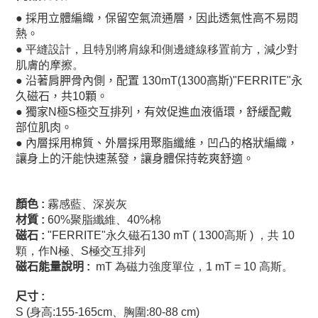
●
採用立體編織，保留空氣流通層，因此透氣性高不易悶
熱。
●
平縫設計，且特別將肩線和側邊縫線移置前方，減少對
肌膚的摩擦。
●
沿著肩胛骨內側，配置
130mT(1300
高斯
)"FERRITE"
永
久磁石，共
10
顆。
●
獨家N極S極交互排列，有效促進血液循環，舒緩配戴
部位肌肉。
●
內層採用棉質、外層採用聚脂纖維，凹凸的格狀編織，
讓身上的汗能快速蒸發，讓身體保持乾爽舒適。
顏色
:
霧感藍、
深炭灰
材質
:
60%
聚脂纖維
、40%棉
磁石
:
"FERRITE"永久磁石130 mT ( 1300高斯 ) ，共 10
顆，作N極、S極交互排列
磁石能量說明
:
mT 為磁力強度單位，1 mT = 10 高斯。
尺寸
:
S (身高:155-165cm、胸圍:80-88 cm)