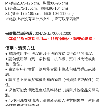
M (身高:165-175 cm、胸圍:88-96 cm)
L (身高:175-185cm、胸圍:96-104 cm)
XL (身高:175-185 cm、胸圍:104-112 cm)
※此款上衣沒有區分男女生，皆可以穿著喔!!
保健機器認證碼 :
304AGBZX00012000
※本產品為日常保健用品，非醫療器材，請安心選購。
使用、清潔方法
●
建議使用中性洗潔劑以手洗的方式進行產品的清潔。
●
請勿使用漂白劑、柔軟精、烘衣機、熨斗以免造成褪
色、變型。
●
由於材料的性質，線可能會因卡住或勾絲而彈出或纏
結。
●
請注意不要摩擦或被周圍的物體（例如指甲或配件）勾
住。
●
深色可能會導致褪色或染料轉移，請與其他物品分開洗
滌。
●
若使用洗衣機清洗，請將產品放入洗衣網袋中，使用緩
慢轉速模式進行洗滌。