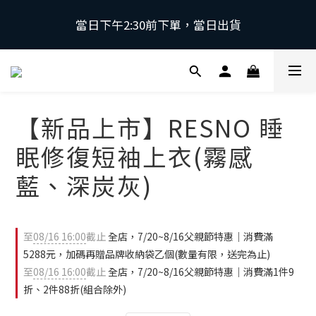
當日下午2:30前下單，當日出貨
當日下午2:30前下單，當日出貨
\ 日本第一磁石領導品牌 | 原裝進口 / 
 採用日本獨家專利技術，有效促進血液循環，舒緩緊
【新品上市】RESNO 睡
繃肌肉。
眠修復短袖上衣(霧感
當日下午2:30前下單，當日出貨
藍、深炭灰)
至
08/16 16:00
截止
全店，7/20~8/16父親節特惠｜消費滿
5288元，加碼再贈品牌收納袋乙個(數量有限，送完為止)
至
08/16 16:00
截止
全店，7/20~8/16父親節特惠｜消費滿1件9
折、2件88折(組合除外)