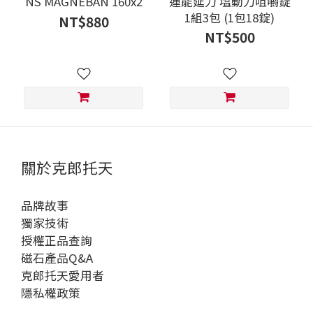
NS MAGNEBAN 160x2
運能延力 塩動力咀嚼錠
1組3包 (1包18錠)
NT$880
NT$500
關於克郎托天
品牌故事
獨家技術
授權正品查詢
磁石產品Q&A
克郎托天愛用者
隱私權政策