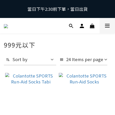
當日下午2:30前下單，當日出貨
當日下午2:30前下單，當日出貨
\ 日本第一磁石領導品牌 | 原裝進口 / 
 採用日本獨家專利技術，有效促進血液循環，舒緩緊
999元以下
繃肌肉。
Sort by
24 Items per page
當日下午2:30前下單，當日出貨