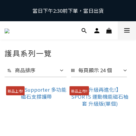
當日下午2:30前下單，當日出貨
當日下午2:30前下單，當日出貨
\ 日本第一磁石領導品牌 | 原裝進口 / 
 採用日本獨家專利技術，有效促進血液循環，舒緩緊
護具系列一覽
繃肌肉。
商品排序
每頁顯示 24 個
當日下午2:30前下單，當日出貨
新品上市!
新品上市!!